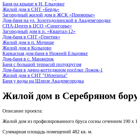
Баня на крыше в Н. Ельцовке
Жилой дом в СНТ «Бердь»
Загородный жилой дом в ЖСК «Приморье»
Дом-баня на ул. Золотодолинской в Академгородке
СПА-Центр в ЦСО «Синегорье»
Загородный дом в п. «Квартал-12»
Дом-баня в СНТ «Генетик»
Жилой дом в п. Мочище
Жилой дом в Кольцово
Каркасная дом-баня в Нижней Ельцовке
Дом-баня в с. Манжерок
Баня с большой террасой полукругом
Дом-баня в дачно-коттеджном посёлке Ложок-1
Жилой дом в СНТ "Облепиха"
Баня у воды на Шлюзе Академгородка
Жилой дом в Серебряном бор
Описание проекта:
Жилой дом из профилированного бруса сосны сечением 190 х 1
Суммарная площадь помещений 482 кв. м.