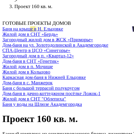
>
Проект 160 кв. м.
ГОТОВЫЕ ПРОЕКТЫ ДОМОВ
Баня на крыше в Н. Ельцовке
Жилой дом в СНТ «Бердь»
Загородный жилой дом в ЖСК «Приморье»
Дом-баня на ул. Золотодолинской в Академгородке
СПА-Центр в ЦСО «Синегорье»
Загородный дом в п. «Квартал-12»
Дом-баня в СНТ «Генетик»
Жилой дом в п. Мочище
Жилой дом в Кольцово
Каркасная дом-баня в Нижней Ельцовке
Дом-баня в с. Манжерок
Баня с большой террасой полукругом
Дом-баня в дачно-коттеджном посёлке Ложок-1
Жилой дом в СНТ "Облепиха"
Баня у воды на Шлюзе Академгородка
Проект 160 кв. м.
Банный комплекс из оцилиндрованного бревна диаметром 