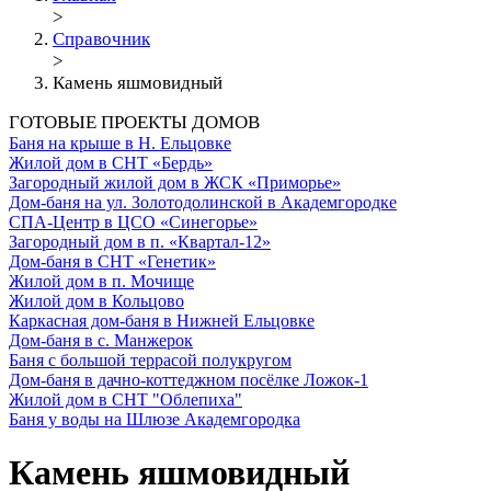
>
Справочник
>
Камень яшмовидный
ГОТОВЫЕ ПРОЕКТЫ ДОМОВ
Баня на крыше в Н. Ельцовке
Жилой дом в СНТ «Бердь»
Загородный жилой дом в ЖСК «Приморье»
Дом-баня на ул. Золотодолинской в Академгородке
СПА-Центр в ЦСО «Синегорье»
Загородный дом в п. «Квартал-12»
Дом-баня в СНТ «Генетик»
Жилой дом в п. Мочище
Жилой дом в Кольцово
Каркасная дом-баня в Нижней Ельцовке
Дом-баня в с. Манжерок
Баня с большой террасой полукругом
Дом-баня в дачно-коттеджном посёлке Ложок-1
Жилой дом в СНТ "Облепиха"
Баня у воды на Шлюзе Академгородка
Камень яшмовидный