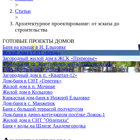
>
Статьи
>
Архитектурное проектирование: от эскиза до
строительства
ГОТОВЫЕ ПРОЕКТЫ ДОМОВ
Баня на крыше в Н. Ельцовке
Жилой дом в СНТ «Бердь»
Загородный жилой дом в ЖСК «Приморье»
Дом-баня на ул. Золотодолинской в Академгородке
СПА-Центр в ЦСО «Синегорье»
Загородный дом в п. «Квартал-12»
Дом-баня в СНТ «Генетик»
Жилой дом в п. Мочище
Жилой дом в Кольцово
Каркасная дом-баня в Нижней Ельцовке
Дом-баня в с. Манжерок
Баня с большой террасой полукругом
Дом-баня в дачно-коттеджном посёлке Ложок-1
Жилой дом в СНТ "Облепиха"
Баня у воды на Шлюзе Академгородка